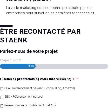
La veille marketing est une technique utilisée par les
entreprises pour surveiller les dernières tendances et
évolutions du marché. L’objectif : rester informé et pouvoir
adapter ses stratégies à temps s’il le faut, dans le but de
pérenniser son activité. La veille marketing consiste à
ÊTRE RECONTACTÉ PAR
collecter et analyser les données concernant les
STAENK
concurrents, les clients, […]
Parlez-nous de votre projet
Étape
1
sur
3
33%
Quelle(s) prestation(s) vous intéresse(nt) ?
*
SEA - Référencement payant (Google, Bing, Amazon)
SEO - Référencement naturel
Réseaux sociaux - Publicité Social Ads