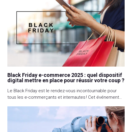
votre crédibilité. Identifier ses forces, définir des cibles,
se fixer des objectifs, choisir […]
Black Friday e-commerce 2025 : quel dispositif
digital mettre en place pour réussir votre coup ?
Le Black Friday est le rendez-vous incontournable pour
tous les e-commerçants et internautes ! Cet événement
importé d’outre-Atlantique (qui a toujours lieu le lendemain
de Thanksgiving) permet aux premiers d’écouler leurs
stocks et d’augmenter le chiffre d’affaires et aux seconds
de bénéficier de belles remises. Ça commence quand ?
(Réponse en bas de l’article) A l’approche […]