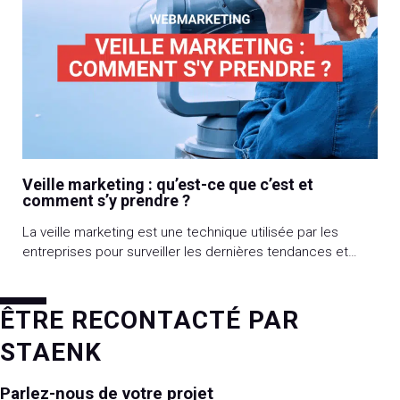
Veille marketing : qu’est-ce que c’est et
comment s’y prendre ?
La veille marketing est une technique utilisée par les
entreprises pour surveiller les dernières tendances et
évolutions du marché. L’objectif : rester informé et pouvoir
adapter ses stratégies à temps s’il le faut, dans le but de
pérenniser son activité. La veille marketing consiste à
ÊTRE RECONTACTÉ PAR
collecter et analyser les données concernant les
STAENK
concurrents, les clients, […]
Parlez-nous de votre projet