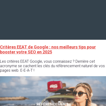
Critères EEAT de Google : nos meilleurs tips pour
booster votre SEO en 2025
Les critères EEAT Google, vous connaissez ? Derrière cet
acronyme se cachent les clés du référencement naturel de vos
pages web. E-E-A-T !