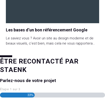
Les bases d’un bon référencement Google
Le saviez vous ? Avoir un site au design moderne et de
beaux visuels, c’est bien, mais cela ne vous rapportera
rien s’il n’est pas visible auprès de votre cible et s’il ne se
démarque pas de vos concurrents. En travaillant votre
référencement Google, vous pourrez positionner votre
ÊTRE RECONTACTÉ PAR
site sur les mots-clés forts de votre business, ramener du
STAENK
trafic qualifié sur votre site et a fortiori, convertir.
Parlez-nous de votre projet
Étape
1
sur
3
33%