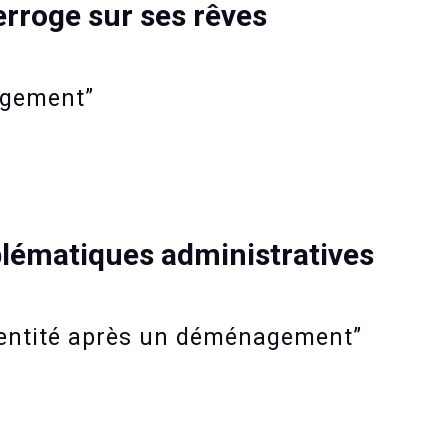
terroge sur ses rêves
agement”
blématiques administratives
’identité après un déménagement”