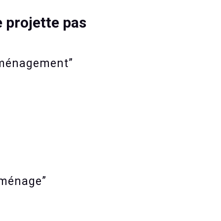
e projette pas
ménagement”
déménage”