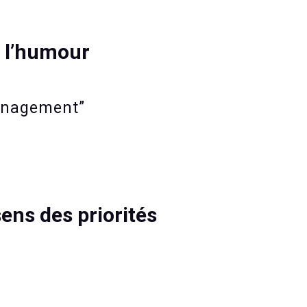
e l’humour
ménagement”
sens des priorités