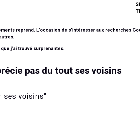
S
T
gements reprend. L’occasion de s’intéresser aux recherches G
autres.
ue j’ai trouvé surprenantes.
précie pas du tout ses voisins
r ses voisins”