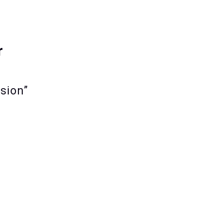
r
sion”