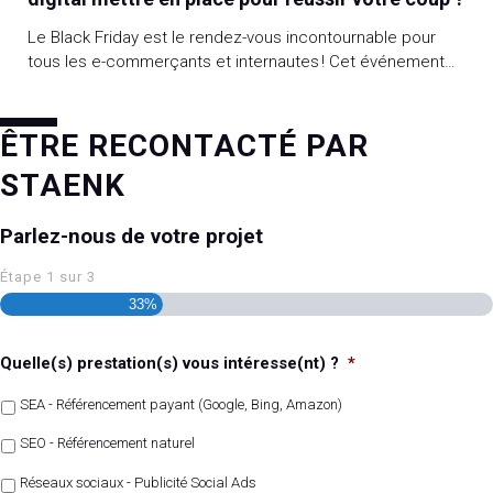
Le Black Friday est le rendez-vous incontournable pour
tous les e-commerçants et internautes ! Cet événement
importé d’outre-Atlantique (qui a toujours lieu le lendemain
de Thanksgiving) permet aux premiers d’écouler leurs
stocks et d’augmenter le chiffre d’affaires et aux seconds
ÊTRE RECONTACTÉ PAR
de bénéficier de belles remises. Ça commence quand ?
STAENK
(Réponse en bas de l’article) A l’approche […]
Parlez-nous de votre projet
Étape
1
sur
3
33%
Quelle(s) prestation(s) vous intéresse(nt) ?
*
SEA - Référencement payant (Google, Bing, Amazon)
SEO - Référencement naturel
Réseaux sociaux - Publicité Social Ads