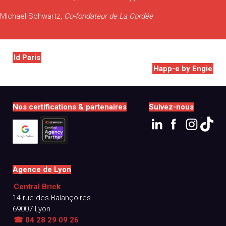
Michael Schwartz,
Co-fondateur de La Cordée
Navigation
Id Paris
de
Happ-e by Engie
l’article
Nos certifications & partenaires
Suivez-nous
Agence de Lyon
Central Brick
14 rue des Balançoires
69007 Lyon
☎ 04 28 29 09 26